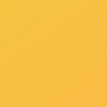
网 址：jxyongzhu.com
地 址：东莞市厚街镇白濠保威工业园深溪
路33号
产品中心
关于jdb电子官方
行业领
碳纤维jdb电子官方打
关于jdb电子官方
产品开
印机
包装行
金属jdb电子官方打印
电子制
模具
汽车行
专业级jdb电子官方打
国防行