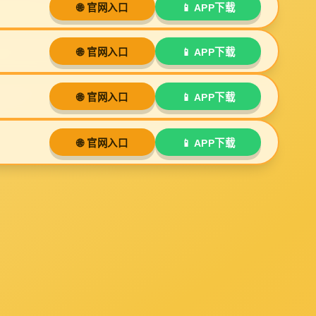
官方打印机
FX20 碳纤维jdb电子官方打印机