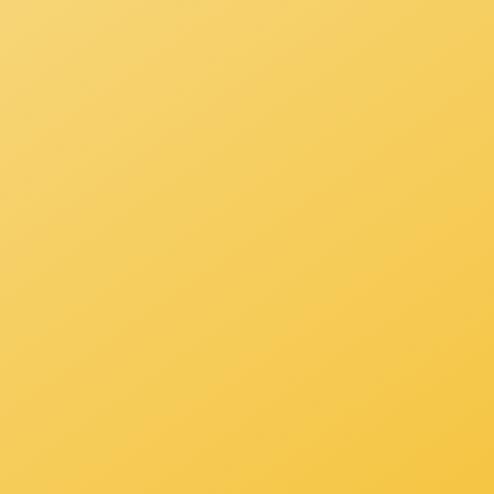
3d打印模具耗材有哪些?
3d打印模具有哪几种？
3d打印模具可以用来注塑吗?
jdb电子官方打印模具的用途和前景
3d打印模具有哪些种类？
3d打印模具有哪些材质的材料？
热门关键词
Keywords
jdb电子官方打印随形冷却
jdb电子官方打印冷却
玻璃纤维工厂
尼龙价格
电子烟模具
尼龙工厂