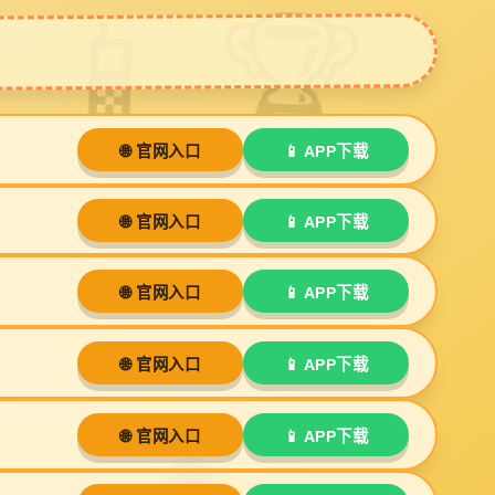
模具jdb电子官方打印
材
行业领
公司动
联系jdb电子
服务
料
域
态
官方