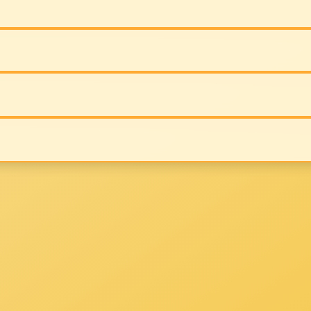
所属分
浏览次
发布时