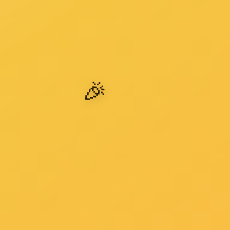
网 址：jxyongzhu.com
注：根据AS
弯曲模量51
地 址：东莞市厚街镇白濠保威工业园深溪
960J/m：密度
路33号
标签
碳纤维
本文网址：
//jxy
上一篇：
铜
下一篇：
基