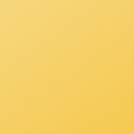
产
3d打印模具耗材有哪些?
3d打印模具有哪几种？
应用
3d打印模具可以用来注塑吗?
jdb电子官方打印模具的用途和前景
●
夹具
3d打印模具有哪些种类？
3d打印模具有哪些材质的材料？
●
支架和安
●
检测/CM
热门关键词
Keywords
●
定制最终
尼龙价格
金属jdb电子官方打印机代理商
●
功能原型
A2工具钢
充电仓
深孔板模具
金属材料工厂