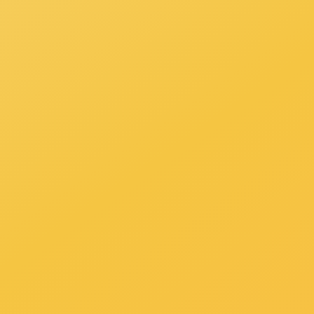
用于
20™
™
rk Two™
x Pro