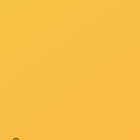
相关产品
相关新闻
产品中心
关于jdb电子官方
行业领
碳纤维jdb电子官方打
关于jdb电子官方
产品开
印机
包装行
金属jdb电子官方打印
电子制
模具
汽车行