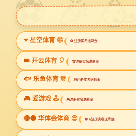
jdb电子官方
当前位置：
首 页
>
产品展示
>
材料
> 连续纤维
产品中心
Product