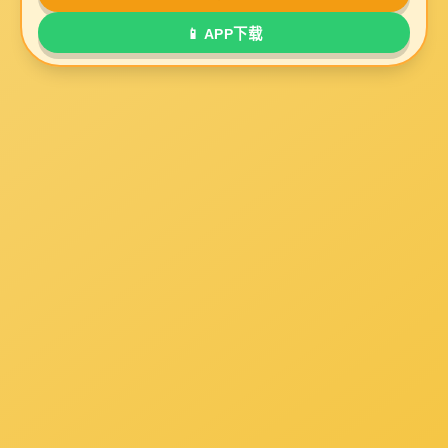
成都?php echo $row2['name'];?>