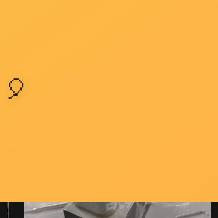
模具jdb电子官方打印产品
从jdb电子官方打印原型验证，到小批量零配件生产，jdb电子官方 为您提
供具有价值的jdb电子官方打印解决方案