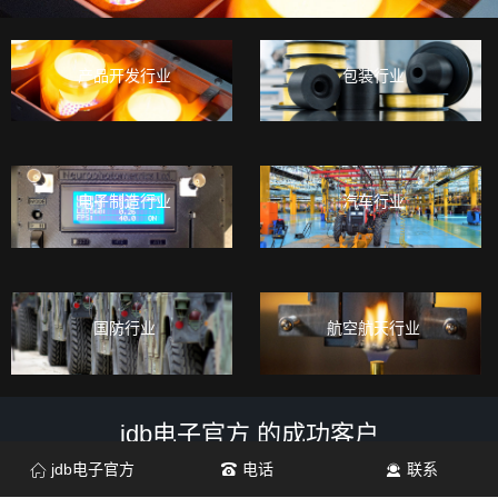
产品开发行业
包装行业
电子制造行业
汽车行业
国防行业
航空航天行业
jdb电子官方 的成功客户
jdb电子官方 成立至今，已获得了众多新老顾客的支持合作与信赖
jdb电子官方
电话
联系