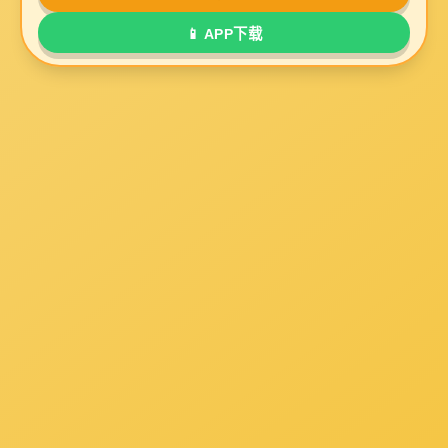
杭州?php echo $row2['name'];?>