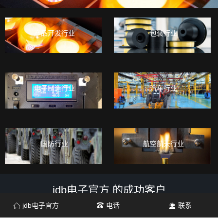
产品开发行业
包装行业
电子制造行业
汽车行业
国防行业
航空航天行业
jdb电子官方 的成功客户
jdb电子官方 成立至今，已获得了众多新老顾客的支持合作与信赖
jdb电子官方
电话
联系