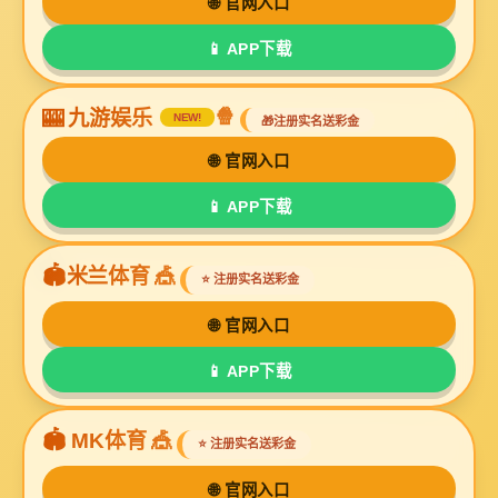
杭州?php echo $row2['name'];?>
模具jdb电子官方打印技术中主要的成型工艺包括以下几种：
了解更多