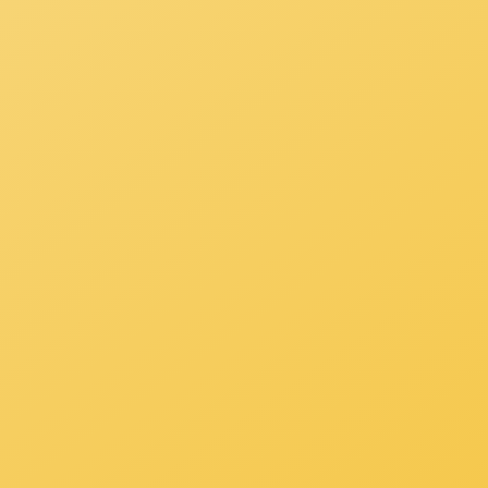
品概述
Fuse 1+30W
选择性激光烧结（SLS）
mm）
165 x 165 x 300