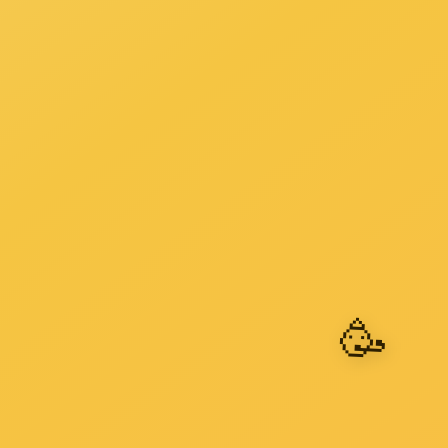
尼龙11粉末
尼龙12粉末
尼龙12GF粉末
200微米
10W掺镱光纤激光