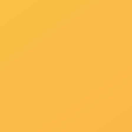
db电子官方打印分流锥
域
资讯中心
联系jdb电子官方