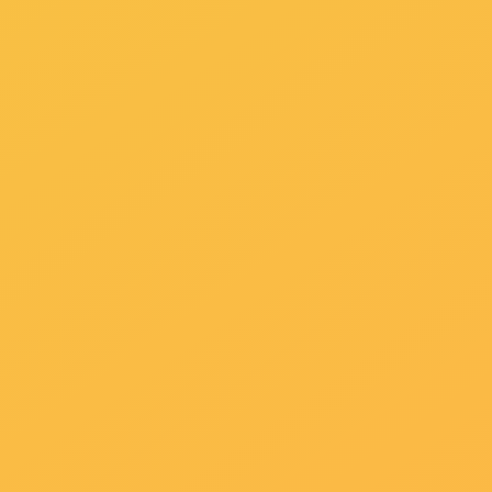
4 小时内交付零件。
 CF
可承受反复冲击的轻质刚性零件。通过使用这种高度稳定的高性能材料，达到尼龙
2024-09-10