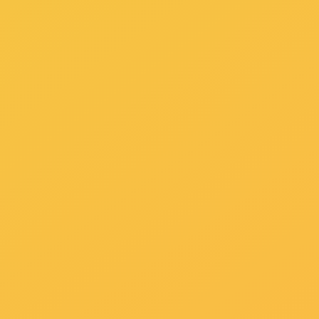
1000Mbit），USB 2.0
Mac OS X 10.12及以上，OpenGL 2.1，4GB RAM（推荐8GB）
RM文件输出
为基础，配备强大的 30W 激光器，可在当天交付原型和用途零件。
有 SLS 部件中实现前所未有的高性能和一致性。
提速2倍
 Fuse 1 的成功基础上，Formlabs 设计了具有 3 倍激光