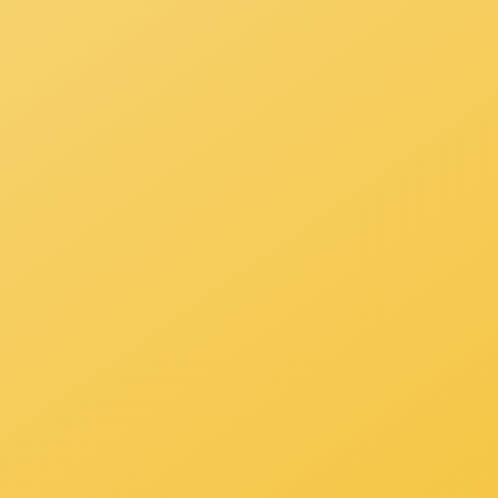
热门关键词
Keywords
深孔板模具
jdb电子官方打印浇口套
打印材料
金属材料厂家
工具钢工厂
尼龙工厂
芳纶纤维
碳纤维FR-A
jdb电子官方打印冷却镶件
设备尺寸(mm
金属材料
铬镍铁合金
设备重量(kg
jdb电子官方打印随形冷却镶件
jdb电子官方打印唧嘴
激光光斑尺
激光类型
联系jdb电子官方
Contact Us