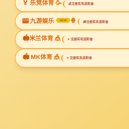
当前位置：
首 页
>
产品展示
>
专业级jdb电子官方打印机
> FUSE1+30W
产品中心
Product
碳纤维jdb电子官方打印机
金属jdb电子官方打印模具
专业级jdb电子官方打印机
材料