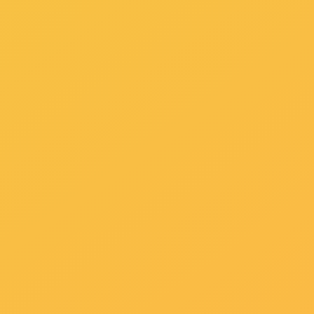
下一篇：
j
相关产品
相关新闻
产品中心
关于jdb电子官方
行业领