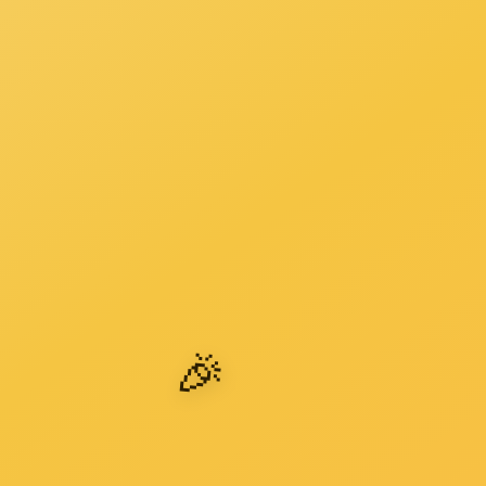
减少残余
一步提高产品
jdb电子官方打印
P-PLA厂家
提高生产
联系jdb电子官方
Contact Us
标签
广东jdb电子官方 三维科技有限公司
jdb电子官方
手 机：13380137827
本文网址：
//jxy
邮 箱：allen.zhang@jxyongzhu.com.cn
上一篇：
j
电 话：13380137827
网 址：jxyongzhu.com
下一篇：
模
地 址：东莞市厚街镇白濠保威工业园深溪
路33号