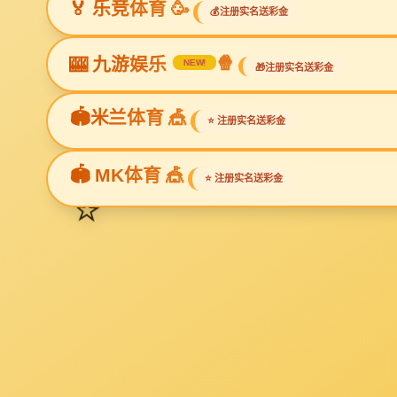
2024-10-1
产品动态
jdb电子
公司动态
提高冷却
流量，从而实
减少产品
推荐文章
Recommend
增加水路的长
提高尺寸
如何优化模具 jdb电子官方 打印设计提升性能？
定性和减少翘
模具jdb电子官方打印技术有哪些主要的成型工艺？
改善表面
模具3d打印水路有砂眼会漏水吗
jdb电子官方打印水路模具是如何实现模具内部水路的构建的？
jdb电子官方打印水路技术对提升注塑件表面质量有何影响？
模具3d打印水路有砂眼会漏水吗？
金属3d打印机原理和用途?