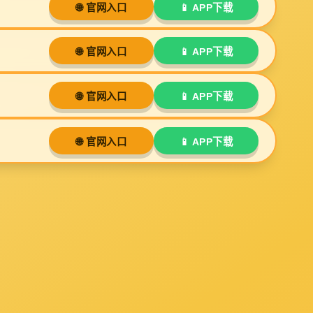
下几个方面：
形水路，这些水路可以更贴近模具的冷却表面，具有平滑的角落和更快的
黑云黄云等表面缺陷，极大地提高企业产能和产品质量
响因素。jdb电子官方打印随形水路技术能够实现与产品外形的贴合，
电子官方打印随形水路技术通过优化冷却系统，可以提高注塑件的尺寸稳
面瑕疵，从而提高注塑件的表面质量