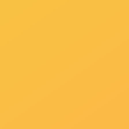
印水路有砂眼会漏水吗？
2024-08-08 15:19:59
方打印水路模具是如何实现模具内部水路的构建的？
2024-10-29 14:45:02
域
资讯中心
联系jdb电子官方
发行业
产品动态
公司服务热线：133801378
业
公司动态
公司联系人 ：张先生
造行业
联系人电话（手机）：13380
业
邮箱：allen.zhang@jxyong