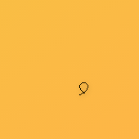
业务咨询
jdb电子官方打印水路技术对提升注塑件表面质量有何影响？
2024-10-11 14:17:53
模具3d打印水路有砂眼会漏水吗
2024-11-23 17:08:23
服务热线
在线留言
27
微信
137827
zhu.com.cn
TOP
[ 网站二维码 ]