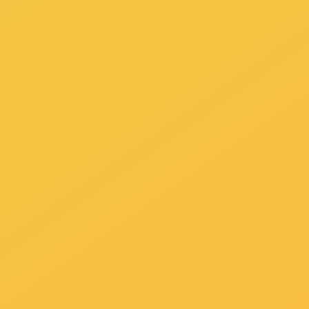
应力：jdb电子官方打印随形水路技术能够实现更均匀的冷却，有助于减
质量
效率：通过缩短冷却时间，jdb电子官方打印随形水路技术可以显著提高
打印水路
/div>
ongzhu.com/news/60.html
db电子官方打印水路模具是如何实现模具内部水路的构建的？
具3d打印水路有砂眼会漏水吗？