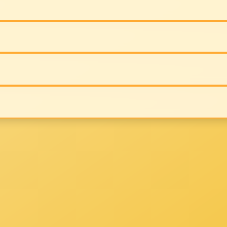
1 14:17:53
次
232
官方打印
水路技术对提高注塑件表面质量有着显著的影响，主要体现在以
效率：jdb电子官方打印技术能够制造出传统模具加工手段无法制造的随
现更快速、更均匀的冷却。这种均匀冷却可以减少因冷却不均匀导致的、
变形：由于冷却不均匀导致的产品各部分收缩速度不一致，是产品变形的影
度和弯曲度，从而增强冷却，减少产品变形，提高产品的外观质量
精度：冷却时的温度均匀性对产品的尺寸精度和翘曲度有重要影响。jdb
曲，从而提高产品的尺寸精度
光洁度：良好的冷却可以减少剪切热效应，使产品表面更加光滑，减少表