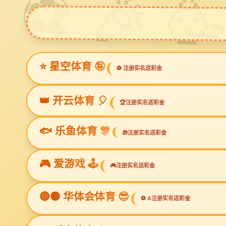
jdb电子官方
当前位置：
首 页
>
jdb电子官方
>
产品动态
> jdb电子官方打印水路技
jdb电
jdb电子官方
News