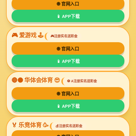
1. 工业模具
工业模具是指用于制造各种工业部件的模具。这些模具通常需要高精
度和高耐用性。jdb电子官方打印技术可以制造出高精度的工业模具，而
且制造周期短，成本低。因此，jdb电子官方打印模具在工业领域有着广
泛的应用，可以用于制造汽车、飞机、火箭、船舶等各种工业部件。